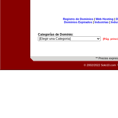
Registro de Dominios
|
Web Hosting
|
D
Dominios Expirados
|
Industrias
|
Indu
Categorías de Dominio:
[Pág. princi
** Precios expre
© 2002/2022 Solo10.com