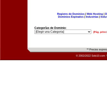
Registro de Dominios
|
Web Hosting
|
D
Dominios Expirados
|
Industrias
|
Indu
Categorías de Dominio:
[Pág. princi
** Precios expre
© 2002/2022 Solo10.com