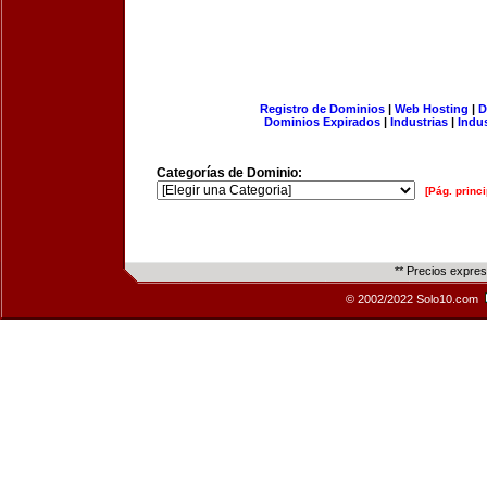
Registro de Dominios
|
Web Hosting
|
D
Dominios Expirados
|
Industrias
|
Indu
Categorías de Dominio:
[Pág. princi
** Precios expre
© 2002/2022 Solo10.com