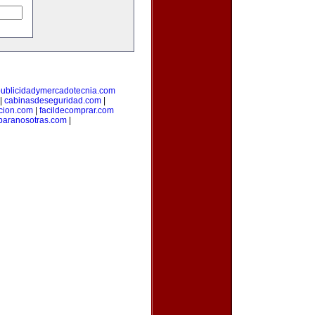
publicidadymercadotecnia.com
|
cabinasdeseguridad.com
|
icion.com
|
facildecomprar.com
paranosotras.com
|