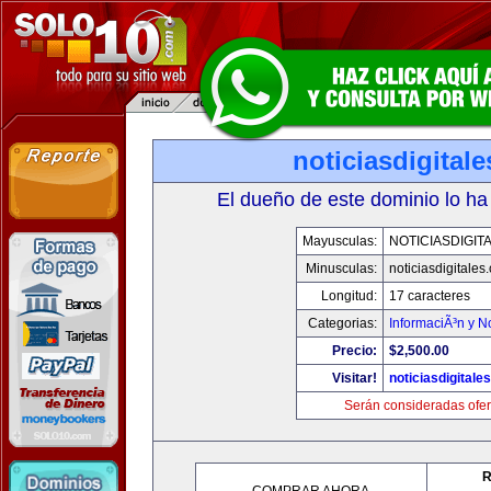
noticiasdigital
El dueño de este dominio lo ha
Mayusculas:
NOTICIASDIGIT
Minusculas:
noticiasdigitales
Longitud:
17 caracteres
Categorias:
InformaciÃ³n y No
Precio:
$2,500.00
Visitar!
noticiasdigitale
Serán consideradas ofer
R