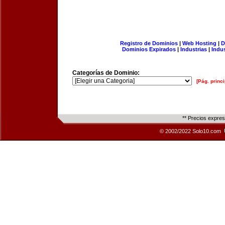
Registro de Dominios
|
Web Hosting
|
D
Dominios Expirados
|
Industrias
|
Indu
Categorías de Dominio:
[Pág. princi
** Precios expre
© 2002/2022 Solo10.com