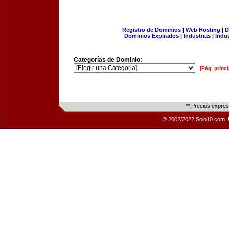
Registro de Dominios
|
Web Hosting
|
D
Dominios Expirados
|
Industrias
|
Indu
Categorías de Dominio:
[Pág. princi
** Precios expre
© 2002/2022 Solo10.com