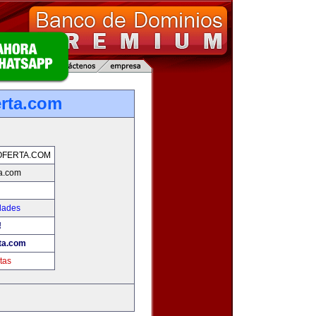
rta.com
OFERTA.COM
a.com
dades
!
ta.com
tas