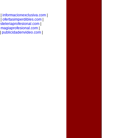
|
informacionexclusiva.com
|
|
ofertasimperdibles.com
|
steleriaprofesional.com
|
|
magiaprofesional.com
|
|
publicidadenvideo.com
|