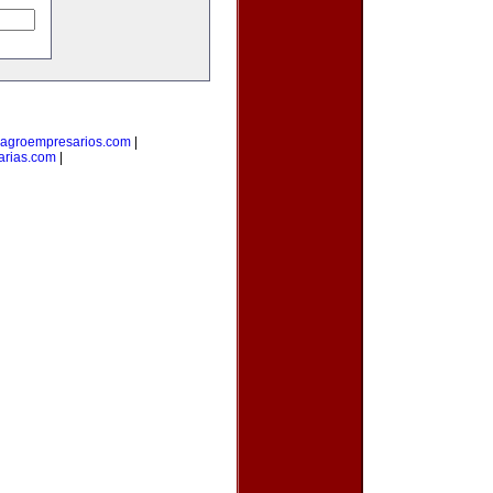
agroempresarios.com
|
arias.com
|