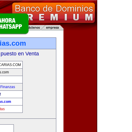
ias.com
 puesto en Venta
CARIAS.COM
s.com
 Finanzas
!
as.com
tas