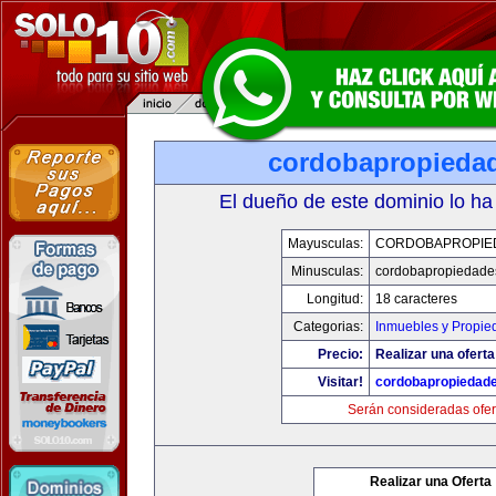
cordobapropieda
El dueño de este dominio lo ha
Mayusculas:
CORDOBAPROPIE
Minusculas:
cordobapropiedade
Longitud:
18 caracteres
Categorias:
Inmuebles y Propie
Precio:
Realizar una oferta
Visitar!
cordobapropiedad
Serán consideradas ofer
Realizar una Oferta