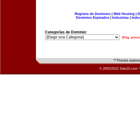
Registro de Dominios
|
Web Hosting
|
D
Dominios Expirados
|
Industrias
|
Indu
Categorías de Dominio:
[Pág. princi
** Precios expre
© 2002/2022 Solo10.com