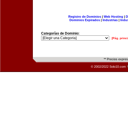
Registro de Dominios
|
Web Hosting
|
D
Dominios Expirados
|
Industrias
|
Indu
Categorías de Dominio:
[Pág. princi
** Precios expre
© 2002/2022 Solo10.com