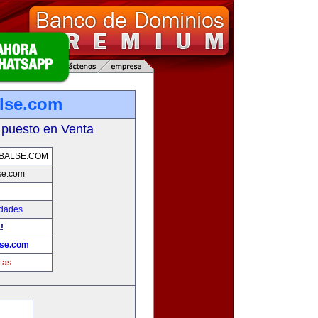
lse.com
 puesto en Venta
BALSE.COM
se.com
edades
!
lse.com
tas