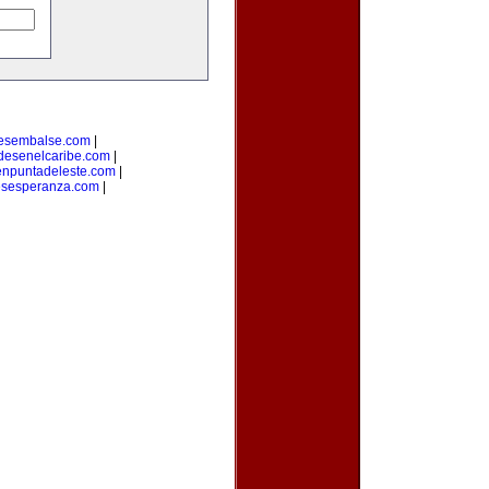
esembalse.com
|
desenelcaribe.com
|
enpuntadeleste.com
|
esesperanza.com
|