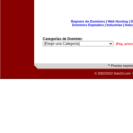
Registro de Dominios
|
Web Hosting
|
D
Dominios Expirados
|
Industrias
|
Indu
Categorías de Dominio:
[Pág. princi
** Precios expre
© 2002/2022 Solo10.com