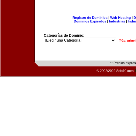
Registro de Dominios
|
Web Hosting
|
D
Dominios Expirados
|
Industrias
|
Indu
Categorías de Dominio:
[Pág. princi
** Precios expre
© 2002/2022 Solo10.com