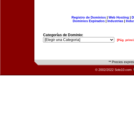
Registro de Dominios
|
Web Hosting
|
D
Dominios Expirados
|
Industrias
|
Indu
Categorías de Dominio:
[Pág. princi
** Precios expre
© 2002/2022 Solo10.com