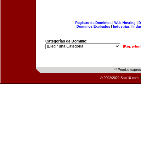
Registro de Dominios
|
Web Hosting
|
D
Dominios Expirados
|
Industrias
|
Indu
Categorías de Dominio:
[Pág. princi
** Precios expre
© 2002/2022 Solo10.com