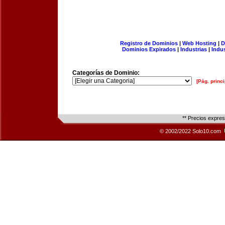
Registro de Dominios
|
Web Hosting
|
D
Dominios Expirados
|
Industrias
|
Indu
Categorías de Dominio:
[Pág. princi
** Precios expre
© 2002/2022 Solo10.com