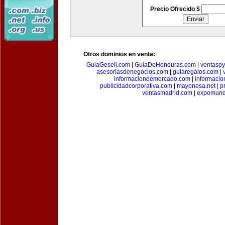
Precio Ofrecido $
Otros dominios en venta:
GuiaGesell.com
|
GuiaDeHonduras.com
|
ventasp
asesoriasdenegocios.com
|
guiaregalos.com
|
informaciondemercado.com
|
informaci
publicidadcorporativa.com
|
mayonesa.net
|
p
ventasmadrid.com
|
expomund