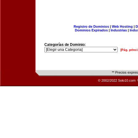
Registro de Dominios
|
Web Hosting
|
D
Dominios Expirados
|
Industrias
|
Indu
Categorías de Dominio:
[Pág. princi
** Precios expre
© 2002/2022 Solo10.com