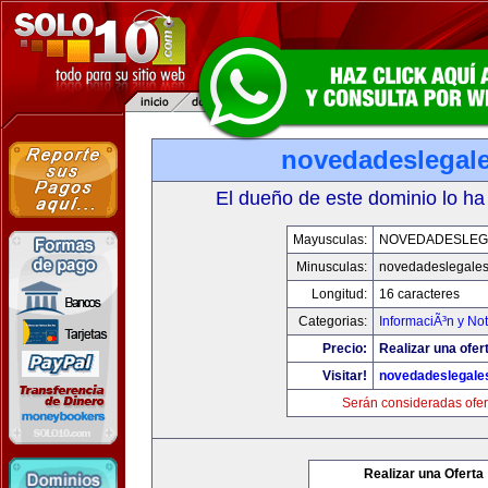
novedadeslegal
El dueño de este dominio lo ha
Mayusculas:
NOVEDADESLEG
Minusculas:
novedadeslegale
Longitud:
16 caracteres
Categorias:
InformaciÃ³n y Not
Precio:
Realizar una ofer
Visitar!
novedadeslegale
Serán consideradas ofer
Realizar una Oferta