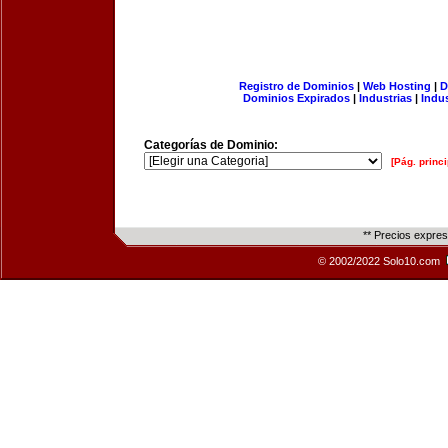
Registro de Dominios
|
Web Hosting
|
D
Dominios Expirados
|
Industrias
|
Indu
Categorías de Dominio:
[Pág. princi
** Precios expre
© 2002/2022 Solo10.com