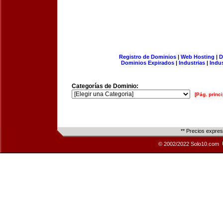
Registro de Dominios
|
Web Hosting
|
D
Dominios Expirados
|
Industrias
|
Indu
Categorías de Dominio:
[Pág. princi
** Precios expre
© 2002/2022 Solo10.com