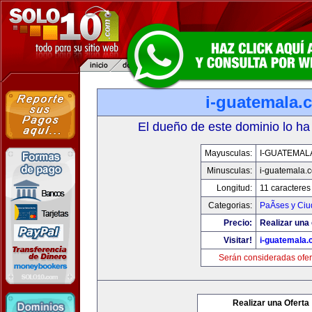
i-guatemala.
El dueño de este dominio lo ha
Mayusculas:
I-GUATEMAL
Minusculas:
i-guatemala.
Longitud:
11 caracteres
Categorias:
PaÃ­ses y Ci
Precio:
Realizar una 
Visitar!
i-guatemala
Serán consideradas ofer
Realizar una Oferta