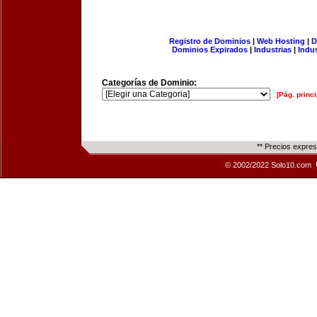
Registro de Dominios
|
Web Hosting
|
D
Dominios Expirados
|
Industrias
|
Indu
Categorías de Dominio:
[Pág. princi
** Precios expre
© 2002/2022 Solo10.com