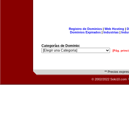
Registro de Dominios
|
Web Hosting
|
D
Dominios Expirados
|
Industrias
|
Indu
Categorías de Dominio:
[Pág. princi
** Precios expre
© 2002/2022 Solo10.com