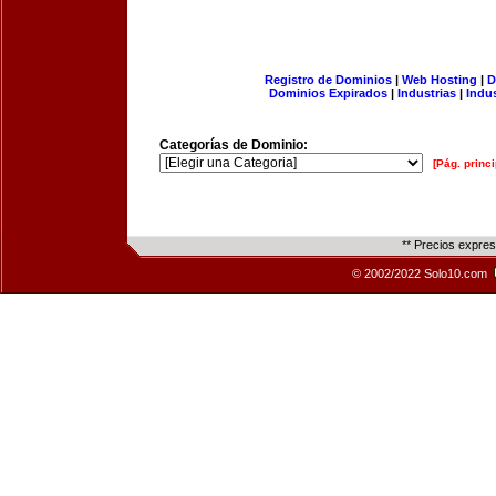
Registro de Dominios
|
Web Hosting
|
D
Dominios Expirados
|
Industrias
|
Indu
Categorías de Dominio:
[Pág. princi
** Precios expre
© 2002/2022 Solo10.com