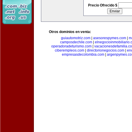
Precio Ofrecido $
Otros dominios en venta:
guiautomotriz.com
|
asesorespymes.com
|
m
camposdechile.com
|
elnegocioinmobiliario
operadoradeturismo.com
|
vacacionesdefamilia.c
ciberempleos.com
|
directorionegocios.com
|
en
empresasdecolombia.com
|
argenpymes.c