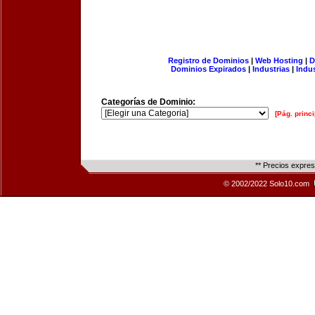
Registro de Dominios
|
Web Hosting
|
D
Dominios Expirados
|
Industrias
|
Indu
Categorías de Dominio:
[Pág. princi
** Precios expre
© 2002/2022 Solo10.com