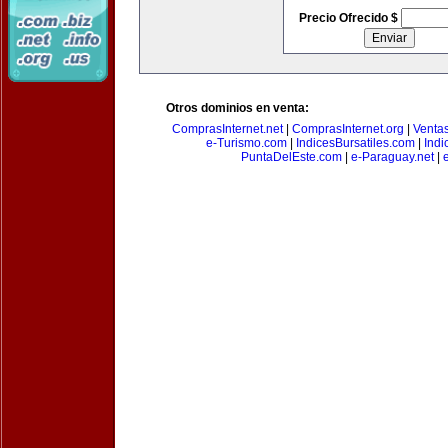
Precio Ofrecido $
Otros dominios en venta:
ComprasInternet.net
|
ComprasInternet.org
|
Ventas
e-Turismo.com
|
IndicesBursatiles.com
|
Indi
PuntaDelEste.com
|
e-Paraguay.net
|