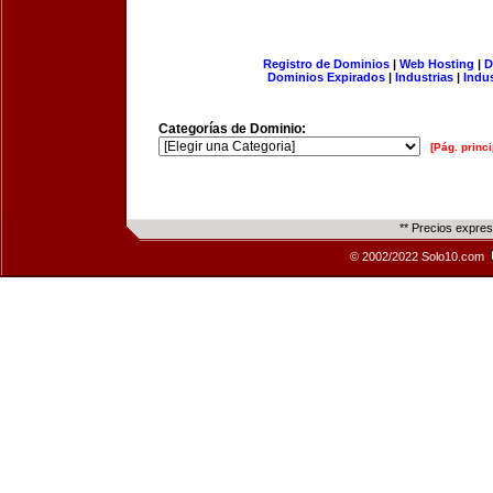
Registro de Dominios
|
Web Hosting
|
D
Dominios Expirados
|
Industrias
|
Indu
Categorías de Dominio:
[Pág. princi
** Precios expre
© 2002/2022 Solo10.com