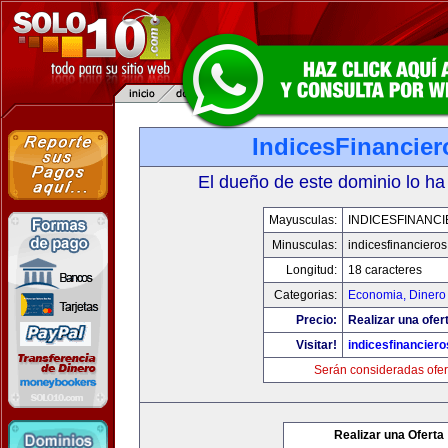
IndicesFinancie
El dueño de este dominio lo ha
Mayusculas:
INDICESFINANC
Minusculas:
indicesfinanciero
Longitud:
18 caracteres
Categorias:
Economia, Dinero
Precio:
Realizar una ofer
Visitar!
indicesfinancier
Serán consideradas ofer
Realizar una Oferta