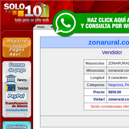
zonarural.c
Vendido!
Mayusculas:
ZONARURA
Minusculas:
zonarural.co
Longitud:
9 caracteres
Categorias:
Negocios
,
Po
Precio:
$850.00
Visitar!
zonarural.c
Serán consideradas ofer