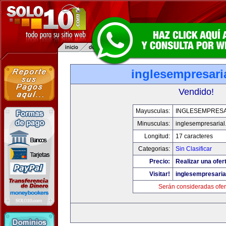
inglesempresari
Vendido!
Mayusculas:
INGLESEMPRESA
Minusculas:
inglesempresaria
Longitud:
17 caracteres
Categorias:
Sin Clasificar
Precio:
Realizar una ofer
Visitar!
inglesempresaria
Serán consideradas ofer