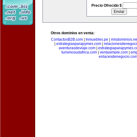
Precio Ofrecido $
Otros dominios en venta:
ContactosB2B.com
|
Inmuebles.pe
|
misdominios.ne
|
estrategiasparapymes.com
|
relacionesdenegoc
aventurasdeviaje.com
|
estrategiaparapymes.
turismosudafrica.com
|
ventasimple.com
|
emp
enlacesdenegocio.co