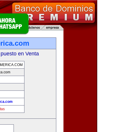
rica.com
 puesto en Venta
MERICA.COM
ca.com
ica.com
tas