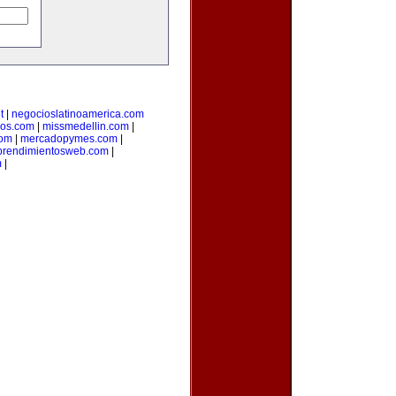
t
|
negocioslatinoamerica.com
ios.com
|
missmedellin.com
|
com
|
mercadopymes.com
|
rendimientosweb.com
|
m
|