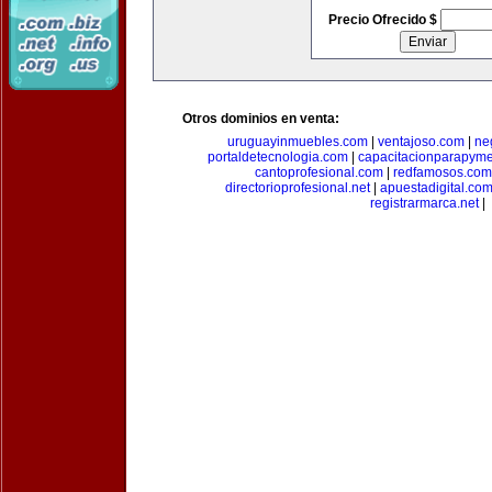
Precio Ofrecido $
Otros dominios en venta:
uruguayinmuebles.com
|
ventajoso.com
|
ne
portaldetecnologia.com
|
capacitacionparapym
cantoprofesional.com
|
redfamosos.com
directorioprofesional.net
|
apuestadigital.co
registrarmarca.net
|