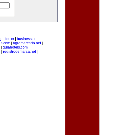
gocios.cr
|
business.cr
|
es.com
|
agromercado.net
|
|
guiahotels.com
|
m
|
registrodemarca.net
|