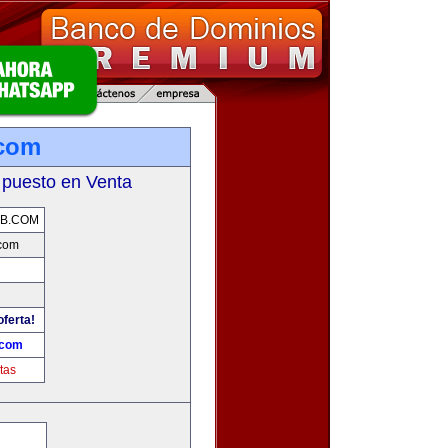
com
 puesto en Venta
B.COM
com
oferta!
.com
tas