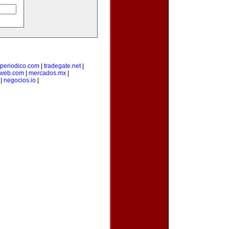
-periodico.com
|
tradegate.net
|
web.com
|
mercados.mx
|
|
negocios.io
|