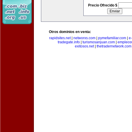
Precio Ofrecido $
Otros dominios en venta:
rapidsites.net
|
networxs.com
|
pymefamiliar.com
|
e
tradegate.info
|
turismosanjuan.com
|
empleos
exitosos.net
|
thetradernetwork.com