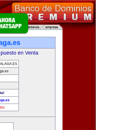
aga.es
 puesto en Venta
ALAGA.ES
ga.es
ta!
ga.es
tas