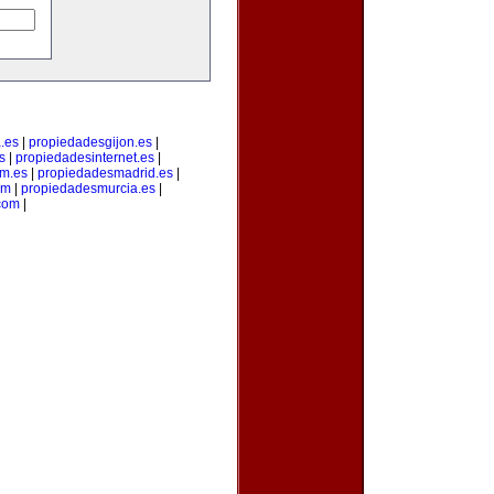
.es
|
propiedadesgijon.es
|
s
|
propiedadesinternet.es
|
m.es
|
propiedadesmadrid.es
|
om
|
propiedadesmurcia.es
|
com
|