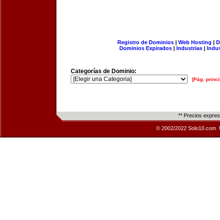
Registro de Dominios
|
Web Hosting
|
D
Dominios Expirados
|
Industrias
|
Indu
Categorías de Dominio:
[Pág. princi
** Precios expre
© 2002/2022 Solo10.com