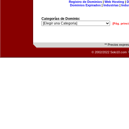
Registro de Dominios
|
Web Hosting
|
D
Dominios Expirados
|
Industrias
|
Indu
Categorías de Dominio:
[Pág. princi
** Precios expre
© 2002/2022 Solo10.com