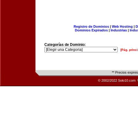
Registro de Dominios
|
Web Hosting
|
D
Dominios Expirados
|
Industrias
|
Indu
Categorías de Dominio:
[Pág. princi
** Precios expre
© 2002/2022 Solo10.com