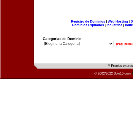
Registro de Dominios
|
Web Hosting
|
D
Dominios Expirados
|
Industrias
|
Indu
Categorías de Dominio:
[Pág. princi
** Precios expre
© 2002/2022 Solo10.com