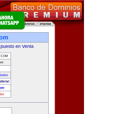
com
 puesto en Venta
Y.COM
om
udades
oferta!
com
tas