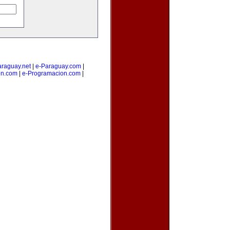
araguay.net
|
e-Paraguay.com
|
on.com
|
e-Programacion.com
|