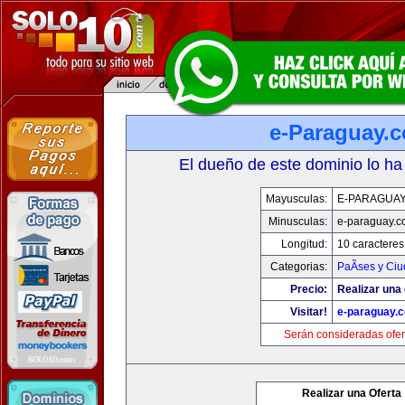
e-Paraguay.
El dueño de este dominio lo ha
Mayusculas:
E-PARAGUA
Minusculas:
e-paraguay.c
Longitud:
10 caracteres
Categorias:
PaÃ­ses y Ci
Precio:
Realizar una 
Visitar!
e-paraguay.
Serán consideradas ofer
Realizar una Oferta