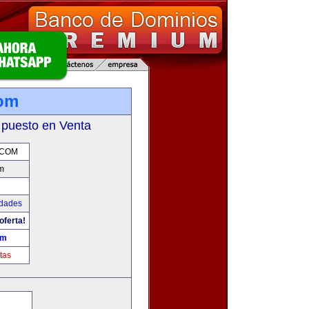
com
 puesto en Venta
.COM
m
udades
oferta!
om
tas