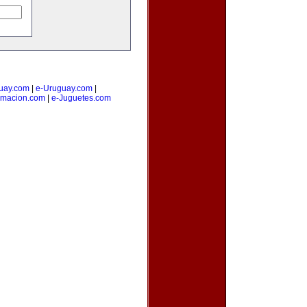
uay.com
|
e-Uruguay.com
|
amacion.com
|
e-Juguetes.com