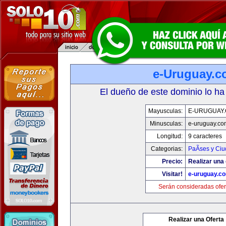
e-Uruguay.
El dueño de este dominio lo ha
Mayusculas:
E-URUGUAY
Minusculas:
e-uruguay.co
Longitud:
9 caracteres
Categorias:
PaÃ­ses y Ci
Precio:
Realizar una 
Visitar!
e-uruguay.c
Serán consideradas ofer
Realizar una Oferta