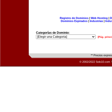
Registro de Dominios
|
Web Hosting
|
D
Dominios Expirados
|
Industrias
|
Indu
Categorías de Dominio:
[Pág. princi
** Precios expre
© 2002/2022 Solo10.com