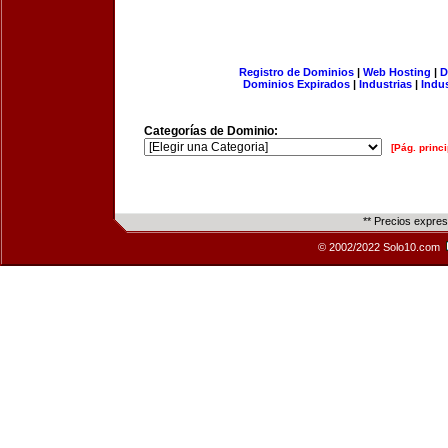
Registro de Dominios
|
Web Hosting
|
D
Dominios Expirados
|
Industrias
|
Indu
Categorías de Dominio:
[Pág. princi
** Precios expre
© 2002/2022 Solo10.com