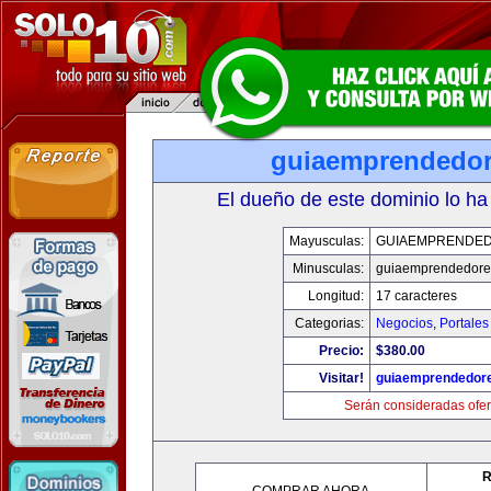
guiaemprendedo
El dueño de este dominio lo ha
Mayusculas:
GUIAEMPRENDE
Minusculas:
guiaemprendedore
Longitud:
17 caracteres
Categorias:
Negocios
,
Portales
Precio:
$380.00
Visitar!
guiaemprendedor
Serán consideradas ofer
R