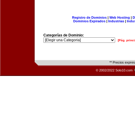
Registro de Dominios
|
Web Hosting
|
D
Dominios Expirados
|
Industrias
|
Indu
Categorías de Dominio:
[Pág. princi
** Precios expre
© 2002/2022 Solo10.com