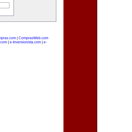
pras.com
|
ComprasWeb.com
.com
|
e-Inversionista.com
|
e-