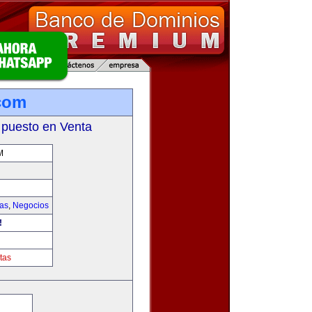
com
 puesto en Venta
M
ias
,
Negocios
!
tas