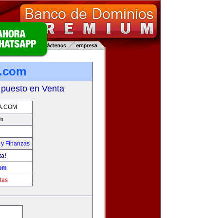
a.com
 puesto en Venta
A.COM
om
 y Finanzas
ta!
com
tas