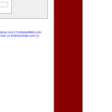
pras.com
|
ComprasWeb.com
.com
|
e-Inversionista.com
|
e-