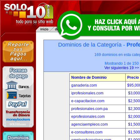
Dominios de la Categoría -
Prof
169 dominios en esta categ
Mostrando 1 de 150
Ver siguientes 19 >>
Nombre de Dominio
Precio
ganaderia.com
$95,00
iprofesionales.com
$3,00
e-capacitacion.com
$2,50
profesionales.com.pa
$2,30
eprofesionales.com
$2,00
agenciaempleos.com
$1,50
e-consultores.com
$1,50