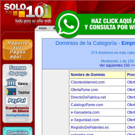
Dominios de la Categoría -
Empr
374 dominios en esta categ
Mostrando 1 de 150
Ver siguientes 150 >>
Nombre de Dominio
Prec
ClientesInternet.com
Ofer
OfertaPyme.com
Ofer
DirectoDeFabrica.net
Ofer
CatalogoPyme.com
Ofer
e-Ganaderia.com
Ofer
e-Seguridad.com
Ofer
RegistroDePatentes.es
Ofer